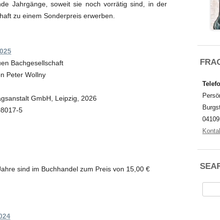
de Jahrgänge, soweit sie noch vorrätig sind, in der
haft zu einem Sonderpreis erwerben.
025
FRAG
uen Bachgesellschaft
n Peter Wollny
Telefo
Persön
agsanstalt GmbH, Leipzig, 2026
Burgs
08017-5
04109
Konta
SEA
ahre sind im Buchhandel zum Preis von 15,00 €
Suche
nach:
024