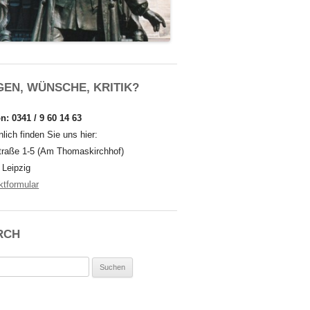
EN, WÜNSCHE, KRITIK?
n: 0341 / 9 60 14 63
lich finden Sie uns hier:
traße 1-5 (Am Thomaskirchhof)
 Leipzig
ktformular
RCH
n