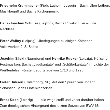
Friedhelm Krummacher
(Kiel), Luther – Josquin – Bach. Über Luthers
Musikbegriff und Bachs Kirchenmusik.
Hans-Joachim Schulze
(Leipzig), Bachs Privatschüler – Eine
Nachlese.
Peter Wollny
(Leipzig), Überlegungen zu einigen Köthener
Vokalwerken J. S. Bachs.
Joachim Säckl
(Naumburg) und
Henrike Rucker
(Leipzig), Höfische
Festmusiken. Bachs „Jagdkantate“ und „Schäferkantate“ im Lichte der
Weißenfelser Fürstengeburtstage von 1713 und 1725.
Pieter Dirksen
(Culemborg, NL), Auf den Spuren von Johann
Sebastian Bachs Flötenkonzerten.
Ernst Koch
(Leipzig), „… alle wege steiff und vehst darüber halten“.
Zum theologischen Hintergrund des letzten Satzes von BWV 68.