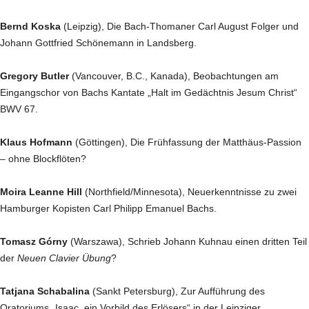
Bernd Koska
(Leipzig), Die Bach-Thomaner Carl August Folger und
Johann Gottfried Schönemann in Landsberg.
Gregory Butler
(Vancouver, B.C., Kanada), Beobachtungen am
Eingangschor von Bachs Kantate „Halt im Gedächtnis Jesum Christ“
BWV 67.
Klaus Hofmann
(Göttingen), Die Frühfassung der Matthäus-Passion
– ohne Blockflöten?
Moira Leanne Hill
(Northfield/Minnesota), Neuerkenntnisse zu zwei
Hamburger Kopisten Carl Philipp Emanuel Bachs.
Tomasz Górny
(Warszawa), Schrieb Johann Kuhnau einen dritten Teil
der
Neuen
Clavier Übung
?
Tatjana Schabalina
(Sankt Petersburg), Zur Aufführung des
Oratoriums „Isaac, ein Vorbild des Erlösers“ in der Leipziger