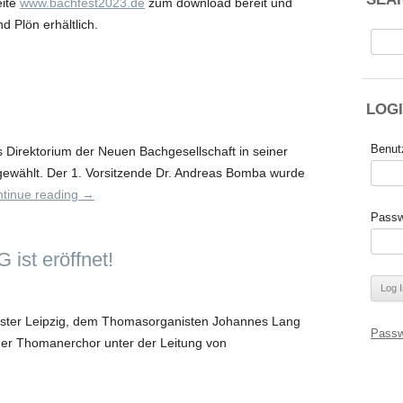
eite
www.bachfest2023.de
zum download bereit und
d Plön erhältlich.
Suche
nach:
LOG
Benut
 Direktorium der Neuen Bachgesellschaft in seiner
gewählt. Der 1. Vorsitzende Dr. Andreas Bomba wurde
tinue reading
→
Passw
ist eröffnet!
er Leipzig, dem Thomasorganisten Johannes Lang
Passw
 der Thomanerchor unter der Leitung von