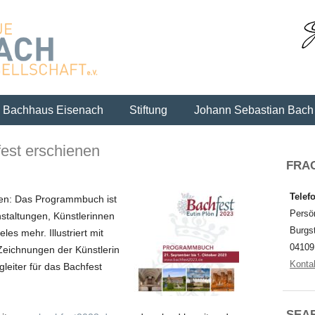
Skip to content
Bachhaus Eisenach
Stiftung
Johann Sebastian Bach
st erschienen
FRAG
Telefo
gen: Das Programmbuch ist
Persön
nstaltungen, Künstlerinnen
Burgs
ieles mehr. Illustriert mit
04109
Zeichnungen der Künstlerin
Konta
gleiter für das Bachfest
SEA