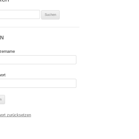
n
IN
zername
ort
ort zurücksetzen