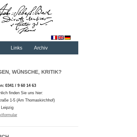
Links
Archiv
EN, WÜNSCHE, KRITIK?
n: 0341 / 9 60 14 63
lich finden Sie uns hier:
traße 1-5 (Am Thomaskirchhof)
 Leipzig
ktformular
RCH