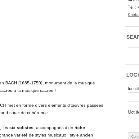
Tél.: 
Konta
SEA
Reche
LOG
ien BACH [1685-1750), monument de la musique
Identi
sacrée à la musique sacrée !
ACH met en forme divers éléments d’œuvres passées
Mot d
rand souci de cohérence.
, les
six solistes
, accompagnés d’un
riche
 grande variété de styles musicaux : style ancien