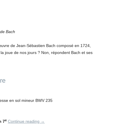
 de Bach
’œuvre de Jean-Sébastien Bach composé en 1724,
la joue de nos jours ? Non, répondent Bach et ses
re
esse en sol mineur BWV 235
e
n 7
Continue reading
→