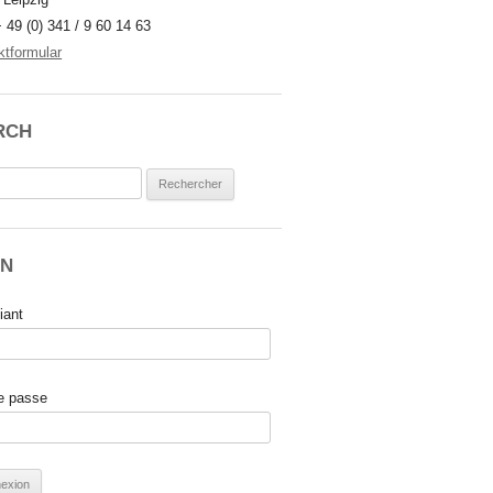
+ 49 (0) 341 / 9 60 14 63
ktformular
RCH
rcher :
IN
fiant
e passe