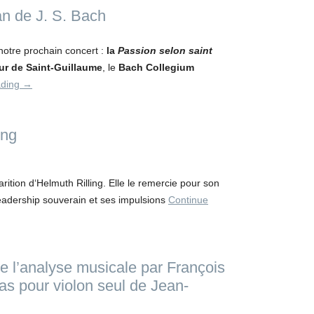
an de J. S. Bach
notre prochain concert :
la
Passion selon saint
r de Saint-Guillaume
, le
Bach Collegium
ading
→
ing
rition d
‘
Helmuth Rilling. Elle le remercie pour son
leadership souverain et ses impulsions
Continue
e l’analyse musicale par François
as pour violon seul de Jean-