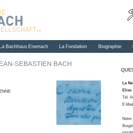
Skip to content
La Bachhaus Eisenach
La Fondation
Biographie
JEAN-SEBASTIEN BACH
QUE
La Ne
Elise
IENNE
Tél. 0
E-Mai
Notre 
Burgs
04109