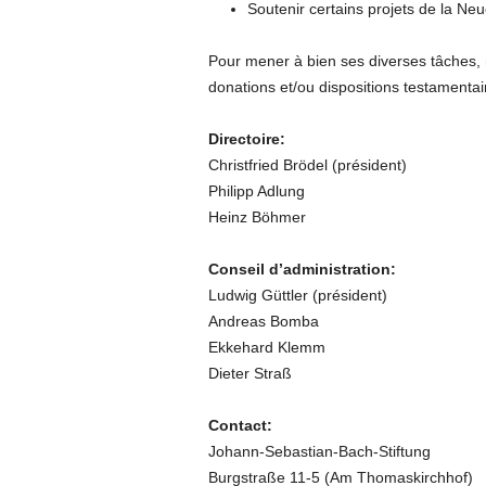
Soutenir certains projets de la Ne
Pour mener à bien ses diverses tâches, 
donations et/ou dispositions testamentai
Directoire:
Christfried Brödel (président)
Philipp Adlung
Heinz Böhmer
Conseil d’administration:
Ludwig Güttler (président)
Andreas Bomba
Ekkehard Klemm
Dieter Straß
Contact:
Johann-Sebastian-Bach-Stiftung
Burgstraße 11-5 (Am Thomaskirchhof)