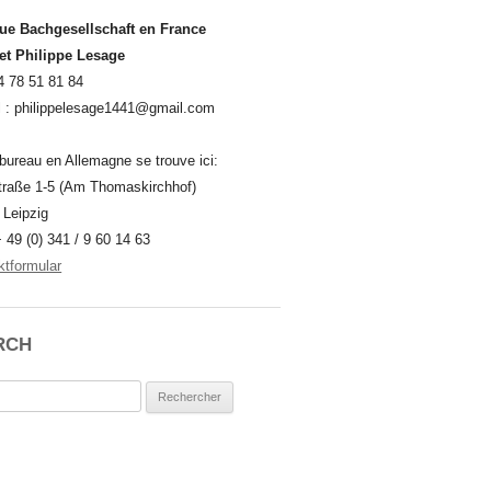
ue Bachgesellschaft en France
 et Philippe Lesage
4 78 51 81 84
l : philippelesage1441@gmail.com
bureau en Allemagne se trouve ici:
traße 1-5 (Am Thomaskirchhof)
 Leipzig
+ 49 (0) 341 / 9 60 14 63
ktformular
RCH
rcher :