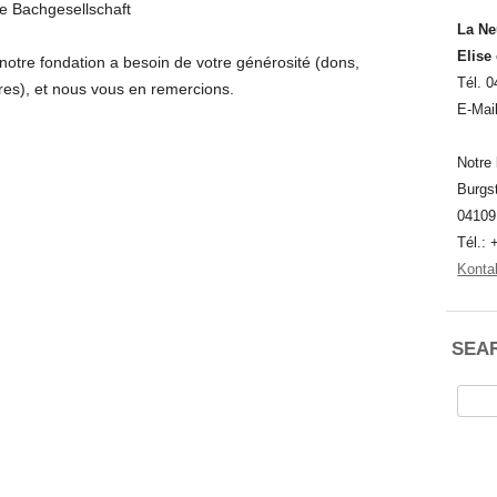
ue Bachgesellschaft
La Ne
Elise
notre fondation a besoin de votre générosité (dons,
Tél. 0
res), et nous vous en remercions.
E-Mai
Notre 
Burgs
04109
Tél.: 
Konta
SEA
Reche