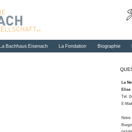
Skip to content
La Bachhaus Eisenach
La Fondation
Biographie
QUE
La Ne
Elise
Tél. 0
E-Mai
Notre 
Burgs
04109