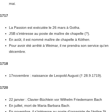
mai.
1717
La Passion est exécutée le 26 mars à Gotha.
JSB s’intéresse au poste de maître de chapelle (?).
En août, il est nommé maître de chapelle à Köthen.
Pour avoir été arrêté à Weimar, il ne prendra son service qu’en
décembre.
1718
17novembre : naissance de Leopold August († 28.9.1719).
1720
22 janvier : Clavier-Büchlein vor Wilhelm Friedemann Bach
En juillet, mort de Maria Barbara Bach.
En novembre, il s’intéresse au poste d’organiste de l’église St.