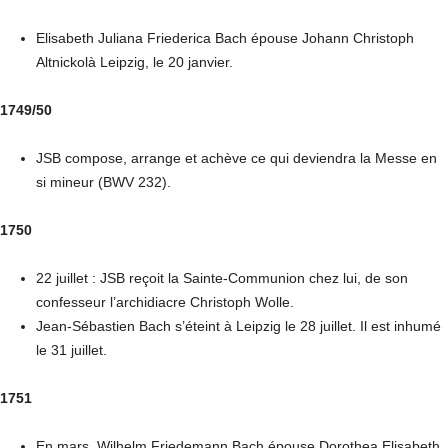
Elisabeth Juliana Friederica Bach épouse Johann Christoph
Altnickolà Leipzig, le 20 janvier.
1749/50
JSB compose, arrange et achève ce qui deviendra la Messe en
si mineur (BWV 232).
1750
22 juillet : JSB reçoit la Sainte-Communion chez lui, de son
confesseur l’archidiacre Christoph Wolle.
Jean-Sébastien Bach s’éteint à Leipzig le 28 juillet. Il est inhumé
le 31 juillet.
1751
En mars, Wilhelm Friedemann Bach épouse Dorothea Elisabeth