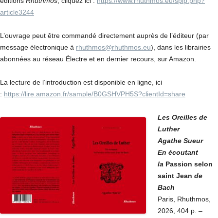
éditions
Rhuthmos
, cliquez ici
:
https://www.rhuthmos.eu/spip.php?
article3244
L’ouvrage peut être commandé directement auprès de l’éditeur (par
message électronique à
rhuthmos@rhuthmos.eu
), dans les librairies
abonnées au réseau Électre et en dernier recours, sur Amazon.
La lecture de l’introduction est disponible en ligne, ici
:
https://lire.amazon.fr/sample/B0GSHVPH5S?clientId=share
Les Oreilles de
Luther
Agathe Sueur
En écoutant
la
Passion selon
saint Jean
de
Bach
Paris, Rhuthmos,
2026, 404 p. –